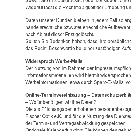
Soweit Sie uns ausdrücklich oder konkludent eine E
Widerruf lässt die Rechtmäßigkeit der Erhebung un
Daten unserer Kunden bleiben in jedem Fall solan
handelsrechtliche bzw. steuerrechtliche Aufbewahr
nach Ablauf dieser Frist gelöscht.
Sollten Sie Bedenken haben, dass Ihre persönlich
das Recht, Beschwerde bei einer zuständigen Aufs
Widerspruch Werbe-Mails
Der Nutzung von im Rahmen der Impressumspflicht 
Informationsmaterialien wird hiermit widersprochen
Werbeinformationen, etwa durch Spam-E-Mails, vor
Online-Terminvereinbarung – Datenschutzerkl
– Wofür benötigen wir Ihre Daten?
Die als Pflichtangaben erhobenen personenbezog
Fischer Optik e.K. und für die Nutzung des Dien
der Termin- und Vertragsabwicklung gespeichert.
Optionale Kalenderfunktion: Sie können den gebuc