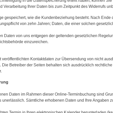
inwilligung in die Datenspeicherung erteilt haben, können Sie 
d Verarbeitung Ihrer Daten bis zum Zeitpunkt des Widerrufs unb
ge gespeichert, wie die Kundenbeziehung besteht. Nach Ende d
ungspflicht von zehn Jahren; Daten, die einer solchen gesetzli
en Daten von uns entgegen der geltenden gesetzlichen Regelu
ichtsbehörde einzureichen.
veröffentlichten Kontaktdaten zur Übersendung von nicht ausd
. Die Betreiber der Seiten behalten sich ausdrücklich rechtlich
.
ärung
enen Daten im Rahmen dieser Online-Terminbuchung sind Grun
stes unerlässlich. Sämtliche erhobenen Daten und Ihre Angab
hten Termin in Ihren elektronischen Kalender herunterladen (k